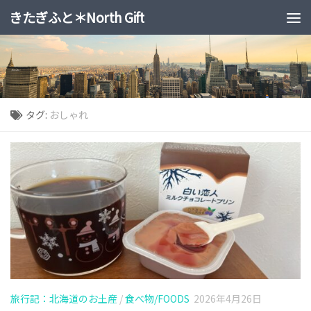
きたぎふと＊North Gift
コンテンツへスキップ
タグ:
おしゃれ
旅行記：北海道のお土産
/
食べ物/FOODS
2026年4月26日