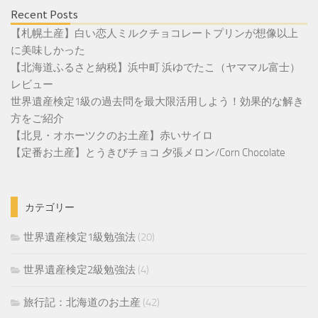
Recent Posts
【札幌土産】白い恋人ミルクチョコレートプリンが想像以上
に美味しかった
【北海道ふるさと納税】浜中町 浜ゆでたこ（ヤママル富士）
レビュー
世界遺産検定1級の過去問を最大限活用しよう！効果的な解き
方をご紹介
【北見・オホーツクのお土産】赤いサイロ
【定番お土産】とうきびチョコ 夕張メロン/Corn Chocolate
カテゴリー
世界遺産検定1級勉強法
(20)
世界遺産検定2級勉強法
(4)
旅行記：北海道のお土産
(42)