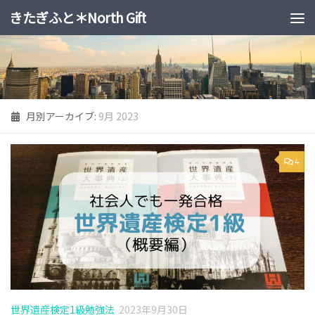
きたぎふと＊North Gift
コンテンツへスキップ
月別アーカイブ:
9月 2023
4
世界遺産検定1級勉強法
2023年9月30日