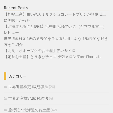
Recent Posts
【札幌土産】白い恋人ミルクチョコレートプリンが想像以上
に美味しかった
【北海道ふるさと納税】浜中町 浜ゆでたこ（ヤママル富士）
レビュー
世界遺産検定1級の過去問を最大限活用しよう！効果的な解き
方をご紹介
【北見・オホーツクのお土産】赤いサイロ
【定番お土産】とうきびチョコ 夕張メロン/Corn Chocolate
カテゴリー
世界遺産検定1級勉強法
(20)
世界遺産検定2級勉強法
(4)
旅行記：北海道のお土産
(42)