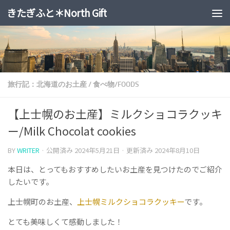
きたぎふと＊North Gift
コンテンツへスキップ
旅行記：北海道のお土産
/
食べ物/FOODS
【上士幌のお土産】ミルクショコラクッキ
ー/Milk Chocolat cookies
BY
WRITER
· 公開済み
2024年5月21日
· 更新済み
2024年8月10日
本日は、とってもおすすめしたいお土産を見つけたのでご紹介
したいです。
上士幌町のお土産、
上士幌ミルクショコラクッキー
です。
とても美味しくて感動しました！